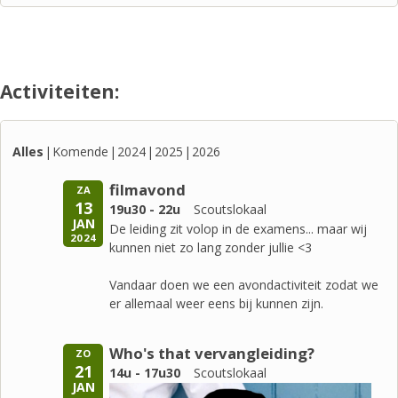
Activiteiten:
Alles
Komende
2024
2025
2026
filmavond
ZA
13
19u30 - 22u
Scoutslokaal
JAN
De leiding zit volop in de examens... maar wij
2024
kunnen niet zo lang zonder jullie <3
Vandaar doen we een avondactiviteit zodat we
er allemaal weer eens bij kunnen zijn.
Who's that vervangleiding?
ZO
21
14u - 17u30
Scoutslokaal
JAN