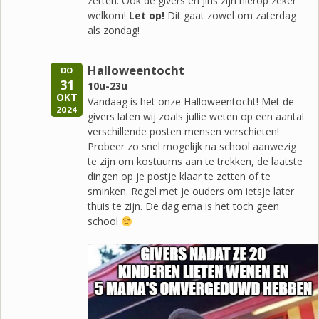
zetten. Ook de givers en jins zijn hierop zeker
welkom!
Let op!
Dit gaat zowel om zaterdag
als zondag!
Halloweentocht
DO
31
10u-23u
OKT
Vandaag is het onze Halloweentocht! Met de
2024
givers laten wij zoals jullie weten op een aantal
verschillende posten mensen verschieten!
Probeer zo snel mogelijk na school aanwezig
te zijn om kostuums aan te trekken, de laatste
dingen op je postje klaar te zetten of te
sminken. Regel met je ouders om ietsje later
thuis te zijn. De dag erna is het toch geen
school