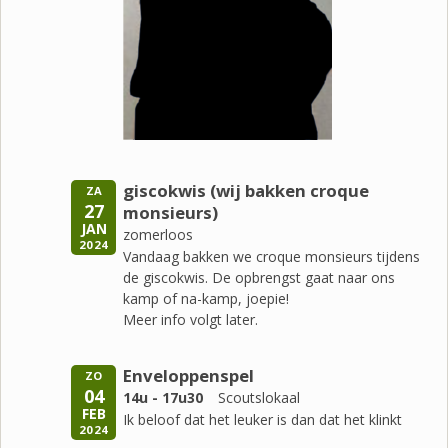
giscokwis (wij bakken croque
ZA
27
monsieurs)
JAN
zomerloos
2024
Vandaag bakken we croque monsieurs tijdens
de giscokwis. De opbrengst gaat naar ons
kamp of na-kamp, joepie!
Meer info volgt later.
Enveloppenspel
ZO
04
14u - 17u30
Scoutslokaal
FEB
Ik beloof dat het leuker is dan dat het klinkt
2024