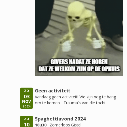
Geen activiteit
ZO
03
Vandaag geen activiteit! We zijn nog te bang
NOV
om te komen... Trauma's van die tocht...
2024
Spaghettiavond 2024
ZO
10
18u30
Zomerloos Gistel