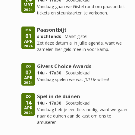
MRT
Vandaag gaan we Gistel rond om paasontbijt
2024
tickets en steunkaarten te verkopen.
Paasontbijt
MA
01
s'ochtends
Markt gistel
APR
Zet deze datum al in jullie agenda, want we
2024
zamelen hier geld mee in voor kamp.
Givers Choice Awards
ZO
07
14u - 17u30
Scoutslokaal
APR
Vandaag spelen we wat
JULLIE
willen!
2024
Spel in de duinen
ZO
14
14u - 17u30
Scoutslokaal
APR
Vandaag heb je een fiets nodig, want we gaan
2024
naar de duinen aan de kust om ons te
amuseren