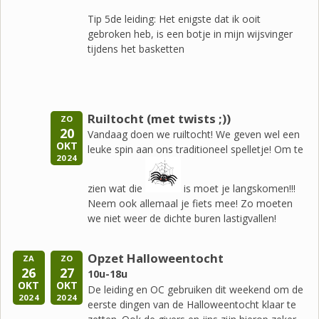
Tip 5de leiding: Het enigste dat ik ooit
gebroken heb, is een botje in mijn wijsvinger
tijdens het basketten
Ruiltocht (met twists ;))
ZO
20
Vandaag doen we ruiltocht! We geven wel een
OKT
leuke spin aan ons traditioneel spelletje! Om te
2024
zien wat die
is moet je langskomen!!!
Neem ook allemaal je fiets mee! Zo moeten
we niet weer de dichte buren lastigvallen!
Opzet Halloweentocht
ZA
ZO
26
27
10u-18u
OKT
OKT
De leiding en OC gebruiken dit weekend om de
2024
2024
eerste dingen van de Halloweentocht klaar te