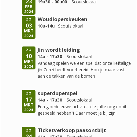
23
19u30 - 00u00
Scoutslokaal
FEB
2024
Woudloperskeuken
ZO
03
10u-14u
Scoutslokaal
MRT
2024
Jin wordt leiding
ZO
10
14u - 17u30
Scoutslokaal
MRT
Vandaag spelen we een spel dat onze lieftallige
2024
jin Zenzi heeft voorbereid. Hou je maar vast
aan de takken van de bomen
superduperspel
ZO
17
14u - 17u30
Scoutslokaal
MRT
Een gloednieuwe activiteit die jullie nog nooit
2024
gespeeld hebben?! Daar moet je bij zijn!
Ticketverkoop paasontbijt
ZO
24
14u - 17u30
Scoutslokaal