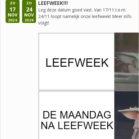
LEEFWEEK!!!
ZO
ZO
17
24
Leg deze datum goed vast. Van 17/11 t.e.m.
NOV
NOV
24/11 loopt namelijk onze leefweek! Meer info
2024
2024
volgt!