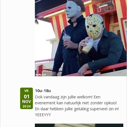
10u-18u
VR
01
Ook vandaag zijn jullie welkom! Een
NOV
evenement kan natuurlijk niet zonder opkuis!
2024
En daar hebben jullie gelukkig superveel zin in!
YEEEYYY