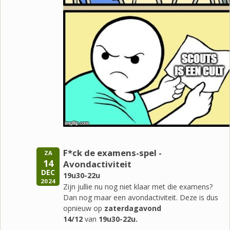
F*ck de examens-spel -
ZA
14
Avondactiviteit
DEC
19u30-22u
2024
Zijn jullie nu nog niet klaar met die examens?
Dan nog maar een avondactiviteit. Deze is dus
opnieuw op
zaterdagavond
14/12
van
19u30-22u.