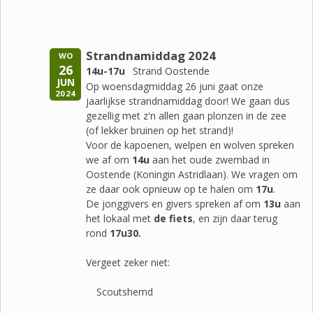
Strandnamiddag 2024
WO
26
14u-17u
Strand Oostende
JUN
Op woensdagmiddag 26 juni gaat onze
2024
jaarlijkse strandnamiddag door! We gaan dus
gezellig met z'n allen gaan plonzen in de zee
(of lekker bruinen op het strand)!
Voor de kapoenen, welpen en wolven spreken
we af om
14u
aan het oude zwembad in
Oostende (Koningin Astridlaan). We vragen om
ze daar ook opnieuw op te halen om
17u
.
De jonggivers en givers spreken af om
13u
aan
het lokaal met
de fiets
, en zijn daar terug
rond
17u30.
Vergeet zeker niet:
Scoutshemd