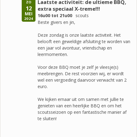
Laatste activiteit: de ultieme BBQ,
ZO
12
extra speciaal X-treme!!!
MEI
16u00 tot 21u00
scouts
2024
Beste givers en jin,
Deze zondag is onze laatste activiteit. Het
belooft een geweldige afsluiting te worden van
een jaar vol avontuur, vriendschap en
leermomenten.
Voor deze BBQ moet je zelf je vleesje(s)
meebrengen. De rest voorzien wij, er wordt
wel een vergoeding daarvoor verwacht van 2
euro.
We kijken ernaar uit om samen met jullie te
genieten van een heerlijke BBQ en om het
scoutsseizoen op een fantastische manier af
te sluiten!