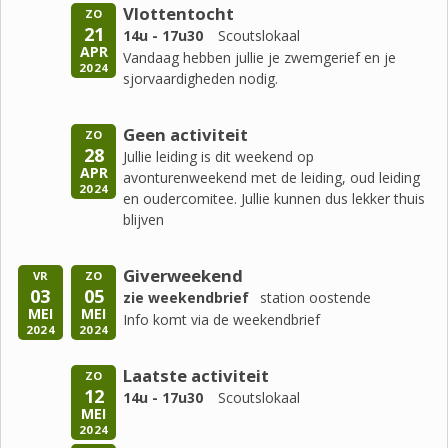
Vlottentocht
ZO
21
14u - 17u30
Scoutslokaal
APR
Vandaag hebben jullie je zwemgerief en je
2024
sjorvaardigheden nodig.
Geen activiteit
ZO
28
Jullie leiding is dit weekend op
APR
avonturenweekend met de leiding, oud leiding
2024
en oudercomitee. Jullie kunnen dus lekker thuis
blijven
Giverweekend
VR
ZO
03
05
zie weekendbrief
station oostende
MEI
MEI
Info komt via de weekendbrief
2024
2024
Laatste activiteit
ZO
12
14u - 17u30
Scoutslokaal
MEI
2024