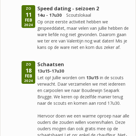
Speed dating - seizoen 2
ZO
11
14u - 17u30
Scoutslokaal
FEB
Op onze eerste activiteit hebben we
2024
gespeeddatet, maar velen van jullie hebben de
ware liefde nog niet gevonden. Daarom gaan
we ter ere van Valentijn nog wat daten! Mis je
kans op de ware niet en kom dus zeker af.
Schaatsen
ZO
18
13u15-17u30
FEB
Let op! Jullie worden om
13u15
in de scouts
2024
verwacht. Daar verzamelen we met iedereen
en carpoolen we naar Boudewijn Seapark
Brugge. We keren op dezelfde manier terug
naar de scouts en komen aan rond 17u30.
Hiervoor doen we een warme oproep naar alle
ouders die zouden willen voeren/halen. Deze
ouders mogen dan ook gratis mee op de
schaatsbaan! Let op: enkel de chauffeur. Niet-