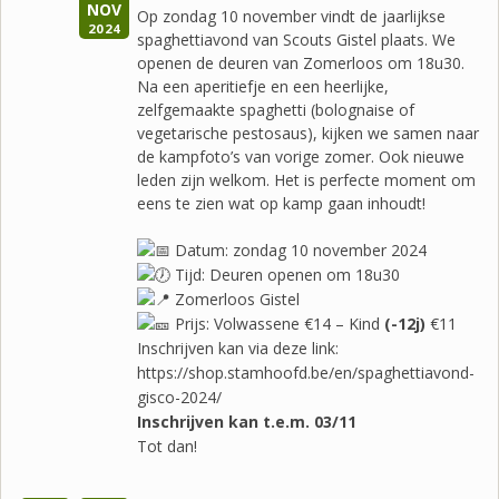
NOV
Op zondag 10 november vindt de jaarlijkse
2024
spaghettiavond van Scouts Gistel plaats. We
openen de deuren van Zomerloos om 18u30.
Na een aperitiefje en een heerlijke,
zelfgemaakte spaghetti (bolognaise of
vegetarische pestosaus), kijken we samen naar
de kampfoto’s van vorige zomer. Ook nieuwe
leden zijn welkom. Het is perfecte moment om
eens te zien wat op kamp gaan inhoudt!
Datum: zondag 10 november 2024
Tijd: Deuren openen om 18u30
Zomerloos Gistel
Prijs: Volwassene €14 – Kind
(-12j)
€11
Inschrijven kan via deze link:
https://shop.stamhoofd.be/en/spaghettiavond-
gisco-2024/
Inschrij
ven kan t.e.m. 03/11
Tot dan!